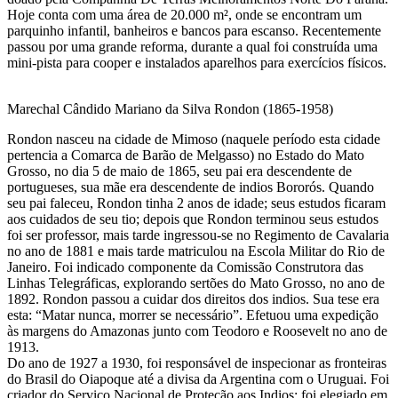
Hoje conta com uma área de 20.000 m², onde se encontram um
parquinho infantil, banheiros e bancos para escanso. Recentemente
passou por uma grande reforma, durante a qual foi construída uma
mini-pista para cooper e instalados aparelhos para exercícios físicos.
Marechal Cândido Mariano da Silva Rondon (1865-1958)
Rondon nasceu na cidade de Mimoso (naquele período esta cidade
pertencia a Comarca de Barão de Melgasso) no Estado do Mato
Grosso, no dia 5 de maio de 1865, seu pai era descendente de
portugueses, sua mãe era descendente de indios Bororós. Quando
seu pai faleceu, Rondon tinha 2 anos de idade; seus estudos ficaram
aos cuidados de seu tio; depois que Rondon terminou seus estudos
foi ser professor, mais tarde ingressou-se no Regimento de Cavalaria
no ano de 1881 e mais tarde matriculou na Escola Militar do Rio de
Janeiro. Foi indicado componente da Comissão Construtora das
Linhas Telegráficas, explorando sertões do Mato Grosso, no ano de
1892. Rondon passou a cuidar dos direitos dos indios. Sua tese era
esta: “Matar nunca, morrer se necessário”. Efetuou uma expedição
às margens do Amazonas junto com Teodoro e Roosevelt no ano de
1913.
Do ano de 1927 a 1930, foi responsável de inspecionar as fronteiras
do Brasil do Oiapoque até a divisa da Argentina com o Uruguai. Foi
criador do Serviço Nacional de Proteção aos Indios; foi elegiado em