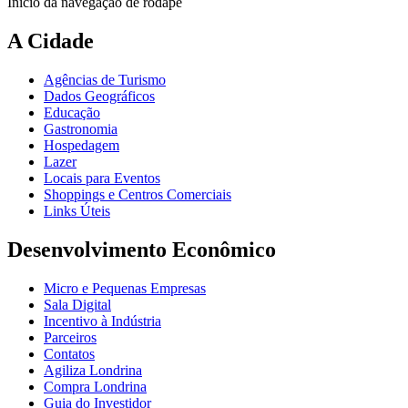
Início da navegação de rodapé
A Cidade
Agências de Turismo
Dados Geográficos
Educação
Gastronomia
Hospedagem
Lazer
Locais para Eventos
Shoppings e Centros Comerciais
Links Úteis
Desenvolvimento Econômico
Micro e Pequenas Empresas
Sala Digital
Incentivo à Indústria
Parceiros
Contatos
Agiliza Londrina
Compra Londrina
Guia do Investidor