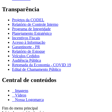
Transparência
Projetos da CODEL
Relatório de Controle Interno
Programa de Integridade
Planejamento Estratégico
Incentivos Fiscais
Acesso à Informação
Garantinorte - PR
Relatório de Estoque
Veículos Cedidos
Audiência Pública
Retomada da Economia - COVID 19
Edital de Chamamento Público
Central de conteúdos
Imagens
Vídeos
Nossa Logomarca
Fim do menu principal