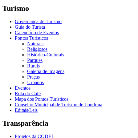
Turismo
Governança de Turismo
Guia do Turista
Calendário de Eventos
Pontos Turísticos
Naturais
Religiosos
Histórico-Culturais
Parques
Rurais
Galeria de imagens
Praças
Urbanos
Eventos
Rota do Café
Mapa dos Pontos Turísticos
Conselho Municipal de Turismo de Londrina
Editais/Leis
Transparência
Projetos da CODEL