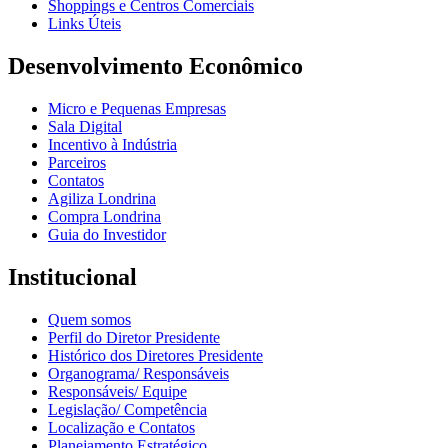
Shoppings e Centros Comerciais
Links Úteis
Desenvolvimento Econômico
Micro e Pequenas Empresas
Sala Digital
Incentivo à Indústria
Parceiros
Contatos
Agiliza Londrina
Compra Londrina
Guia do Investidor
Institucional
Quem somos
Perfil do Diretor Presidente
Histórico dos Diretores Presidente
Organograma/ Responsáveis
Responsáveis/ Equipe
Legislação/ Competência
Localização e Contatos
Planejamento Estratégico