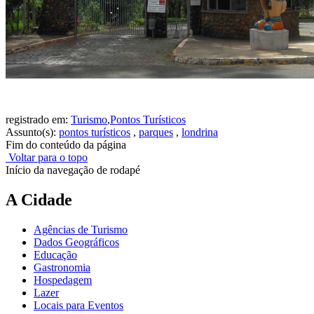
registrado em:
Turismo
,
Pontos Turísticos
Assunto(s):
pontos turísticos
,
parques
,
londrina
Fim do conteúdo da página
Voltar para o topo
Início da navegação de rodapé
A Cidade
Agências de Turismo
Dados Geográficos
Educação
Gastronomia
Hospedagem
Lazer
Locais para Eventos