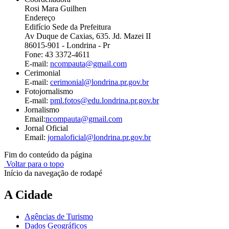
Rosi Mara Guilhen
Endereço
Edifício Sede da Prefeitura
Av Duque de Caxias, 635. Jd. Mazei II
86015-901 - Londrina - Pr
Fone: 43 3372-4611
E-mail:
ncompauta@gmail.com
Cerimonial
E-mail:
cerimonial@londrina.pr.gov.br
Fotojornalismo
E-mail:
pml.fotos@edu.londrina.pr.gov.br
Jornalismo
Email:
ncompauta@gmail.com
Jornal Oficial
Email:
jornaloficial@londrina.pr.gov.br
Fim do conteúdo da página
Voltar para o topo
Início da navegação de rodapé
A Cidade
Agências de Turismo
Dados Geográficos