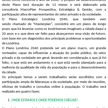
tendo como horizonte o ano de 2040. O projeto de desenvolvimento
deste Plano terá duração de 13 meses e será elaborado pela
consultoria
MacroPlan
Prospectiva, Estratégica & Gestão, com a
participação ativa de representantes do setor privado e da sociedade.
O Plano Estratégico Londrina 2040, que também vem
sendo chamado de “
Masterplan
”, consistirá em um plano de longo
prazo que irá levantar como os londrinenses imaginam a cidade daqui a
20 anos e o que deve ser feito para alcançarmos essa visão de futuro,
com base em um diagnóstico dos principais problemas e oportunidades
de Londrina.
O Plano Londrina 2040 pretende ser um plano macro, um grande
norteador, capaz de influenciar a atuação do poder público, do setor
privado e da sociedade em geral, levando em consideração o que já foi
feito, o que está em andamento e o que está sendo planejado para a
melhoria da qualidade de vida da população e para o desenvolvimento
da cidade.
Os principais temas a serem trabalhados serão escolhidos com a
participação ampla de lideranças e da sociedade, por meio de reuniões,
oficinas de trabalho e consultas online à população. O trabalho será
realizado em quatro fases:
ONDE ESTAMOS E ONDE PODEMOS CHEGAR?