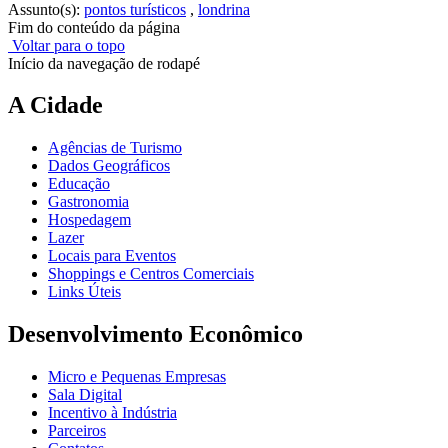
Assunto(s):
pontos turísticos
,
londrina
Fim do conteúdo da página
Voltar para o topo
Início da navegação de rodapé
A Cidade
Agências de Turismo
Dados Geográficos
Educação
Gastronomia
Hospedagem
Lazer
Locais para Eventos
Shoppings e Centros Comerciais
Links Úteis
Desenvolvimento Econômico
Micro e Pequenas Empresas
Sala Digital
Incentivo à Indústria
Parceiros