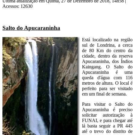
Última atualização em Quinta, 27 de Dezembro de 2018, 14h58
|
Acessos: 12630
Salto do Apucaraninha
Está localizado na região
sul de Londrina, a cerca
de 80 Km do centro da
cidade, dentro da reserva
Apucaraninha, dos Índios
Kaingang. O Salto do
Apucaraninha é uma
queda d'água com 116
metros de altura. O local é
perfeito para ser visitado
em um final de semana.
Para visitar o Salto do
Apucaraninha é preciso
solicitar autorização à
FUNAI, e para chegar até
lá basta seguir a PR 445
até o trevo do distrito de