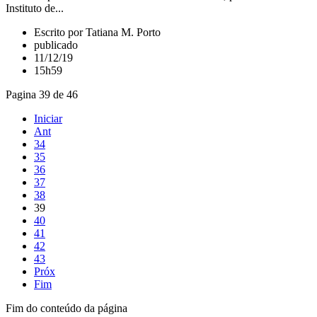
Instituto de...
Escrito por Tatiana M. Porto
publicado
11/12/19
15h59
Pagina 39 de 46
Iniciar
Ant
34
35
36
37
38
39
40
41
42
43
Próx
Fim
Fim do conteúdo da página