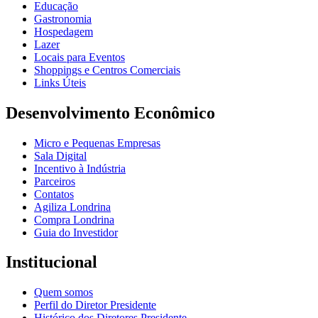
Educação
Gastronomia
Hospedagem
Lazer
Locais para Eventos
Shoppings e Centros Comerciais
Links Úteis
Desenvolvimento Econômico
Micro e Pequenas Empresas
Sala Digital
Incentivo à Indústria
Parceiros
Contatos
Agiliza Londrina
Compra Londrina
Guia do Investidor
Institucional
Quem somos
Perfil do Diretor Presidente
Histórico dos Diretores Presidente