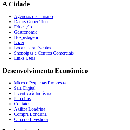
A Cidade
Agências de Turismo
Dados Geográficos
Educação
Gastronomia
Hospedagem
Lazer
Locais para Eventos
Shoppings e Centros Comerciais
Links Úteis
Desenvolvimento Econômico
Micro e Pequenas Empresas
Sala Digital
Incentivo à Indústria
Parceiros
Contatos
Agiliza Londrina
Compra Londrina
Guia do Investidor