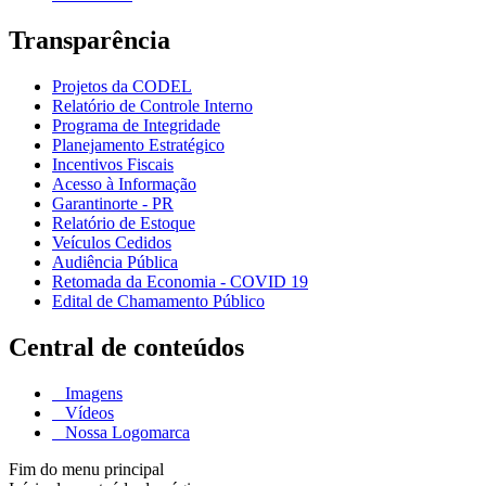
Transparência
Projetos da CODEL
Relatório de Controle Interno
Programa de Integridade
Planejamento Estratégico
Incentivos Fiscais
Acesso à Informação
Garantinorte - PR
Relatório de Estoque
Veículos Cedidos
Audiência Pública
Retomada da Economia - COVID 19
Edital de Chamamento Público
Central de conteúdos
Imagens
Vídeos
Nossa Logomarca
Fim do menu principal