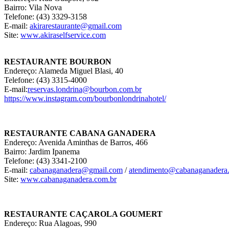
Bairro: Vila Nova
Telefone: (43) 3329-3158
E-mail:
akirarestaurante@gmail.com
Site:
www.akiraselfservice.com
RESTAURANTE BOURBON
Endereço: Alameda Miguel Blasi, 40
Telefone: (43) 3315-4000
E-mail:
reservas.londrina@bourbon.com.br
https://www.instagram.com/bourbonlondrinahotel/
RESTAURANTE CABANA GANADERA
Endereço: Avenida Aminthas de Barros, 466
Bairro: Jardim Ipanema
Telefone: (43) 3341-2100
E-mail:
cabanaganadera@gmail.com
/
atendimento@cabanaganadera
Site:
www.cabanaganadera.com.br
RESTAURANTE CAÇAROLA GOUMERT
Endereço: Rua Alagoas, 990