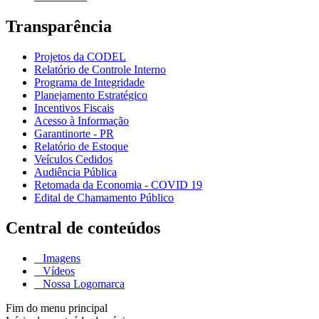
Transparência
Projetos da CODEL
Relatório de Controle Interno
Programa de Integridade
Planejamento Estratégico
Incentivos Fiscais
Acesso à Informação
Garantinorte - PR
Relatório de Estoque
Veículos Cedidos
Audiência Pública
Retomada da Economia - COVID 19
Edital de Chamamento Público
Central de conteúdos
Imagens
Vídeos
Nossa Logomarca
Fim do menu principal