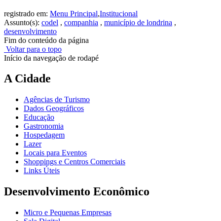
registrado em:
Menu Principal
,
Institucional
Assunto(s):
codel
,
companhia
,
município de londrina
,
desenvolvimento
Fim do conteúdo da página
Voltar para o topo
Início da navegação de rodapé
A Cidade
Agências de Turismo
Dados Geográficos
Educação
Gastronomia
Hospedagem
Lazer
Locais para Eventos
Shoppings e Centros Comerciais
Links Úteis
Desenvolvimento Econômico
Micro e Pequenas Empresas