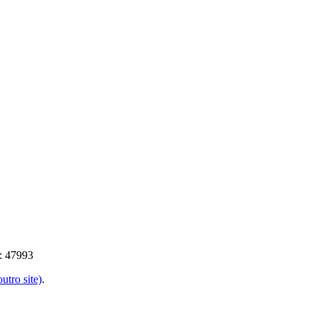
: 47993
utro site)
.