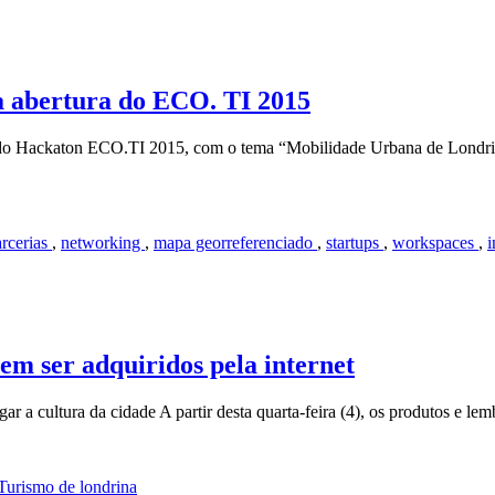
 na abertura do ECO. TI 2015
do Hackaton ECO.TI 2015, com o tema “Mobilidade Urbana de Londrina
arcerias
,
networking
,
mapa georreferenciado
,
startups
,
workspaces
,
i
em ser adquiridos pela internet
ar a cultura da cidade A partir desta quarta-feira (4), os produtos e le
Turismo de
londrina