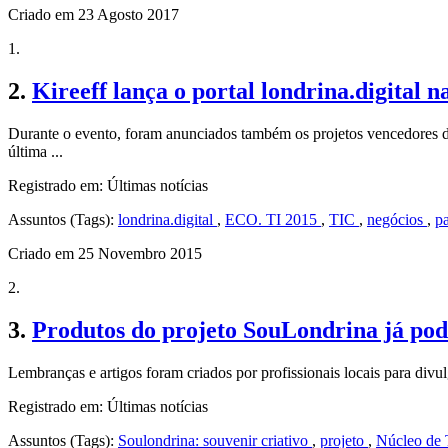
Criado em 23 Agosto 2017
1.
2.
Kireeff lança o portal londrina.digital
Durante o evento, foram anunciados também os projetos vencedores 
última ...
Registrado em: Últimas notícias
Assuntos (Tags):
londrina
.digital
,
ECO. TI 2015
,
TIC
,
negócios
,
p
Criado em 25 Novembro 2015
2.
3.
Produtos do projeto SouLondrina já pod
Lembranças e artigos foram criados por profissionais locais para divulg
Registrado em: Últimas notícias
Assuntos (Tags):
Sou
londrina
: souvenir criativo
,
projeto
,
Núcleo de 