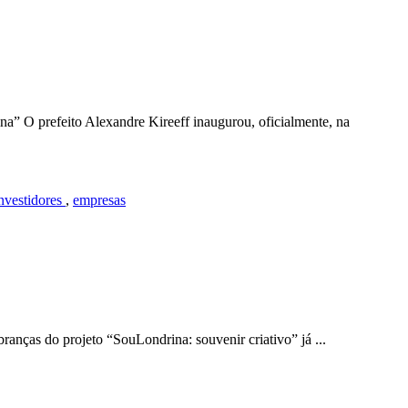
” O prefeito Alexandre Kireeff inaugurou, oficialmente, na
nvestidores
,
empresas
mbranças do projeto “SouLondrina: souvenir criativo” já ...