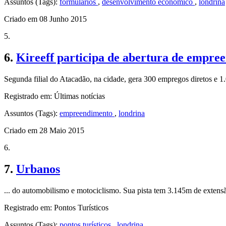
Assuntos (Tags):
formulários
,
desenvolvimento econômico
,
londrina
Criado em 08 Junho 2015
5.
6.
Kireeff participa de abertura de empr
Segunda filial do Atacadão, na cidade, gera 300 empregos diretos e 1.
Registrado em: Últimas notícias
Assuntos (Tags):
empreendimento
,
londrina
Criado em 28 Maio 2015
6.
7.
Urbanos
... do automobilismo e motociclismo. Sua pista tem 3.145m de exte
Registrado em: Pontos Turísticos
Assuntos (Tags):
pontos turísticos
,
londrina